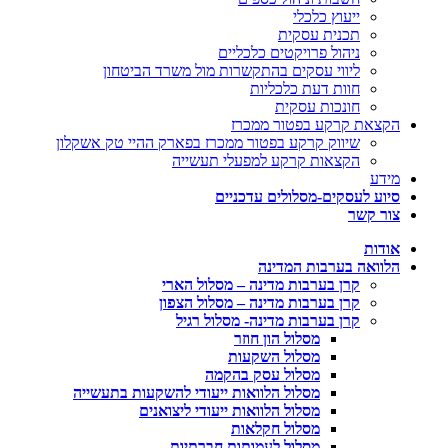
ייעוץ כלכלי
תכנית עסקית
ניהול פרויקטים כלכליים
ליווי עסקים בהתקשרות מול משרד הביטחון
חוות דעת כלכליות
חונכות עסקית
הקצאת קרקע בפטור ממכרז
שיווק קרקע בפטור ממכרז בפארק ההיי טק אשקלון
הקצאות קרקע למפעלי תעשייה
מידע
סיוע לעסקים-מסלולים עדכניים
צור קשר
אודות
הלוואה בערבות המדינה
קרן בערבות מדינה – מסלול הארי
קרן בערבות מדינה – מסלול הצפון
קרן בערבות מדינה- מסלול רגיל
מסלול הון חוזר
מסלול השקעות
מסלול עסק בהקמה
מסלול הלוואות ייעודי להשקעות בתעשייה
מסלול הלוואות ייעודי ליצואנים
מסלול חקלאות
מסלול לעמותות חברתיות