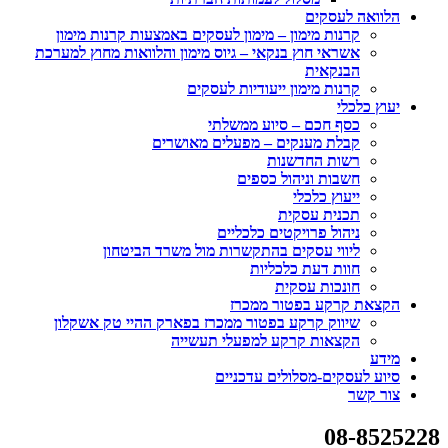
הלוואה לעסקים
קרנות מימון – מימון לעסקים באמצעות קרנות מימון
אשראי חוץ בנקאי – גיוס מימון והלוואות מחוץ למערכת
הבנקאית
קרנות מימון ייעודיות לעסקים
יעוץ כלכלי
כסף חכם – סיוע ממשלתי
קבלת מענקים – מפעלים מאושרים
רשות החדשנות
חשבות וניהול כספים
ייעוץ כלכלי
תכנית עסקית
ניהול פרויקטים כלכליים
ליווי עסקים בהתקשרות מול משרד הביטחון
חוות דעת כלכליות
חונכות עסקית
הקצאת קרקע בפטור ממכרז
שיווק קרקע בפטור ממכרז בפארק ההיי טק אשקלון
הקצאות קרקע למפעלי תעשייה
מידע
סיוע לעסקים-מסלולים עדכניים
צור קשר
08-8525228