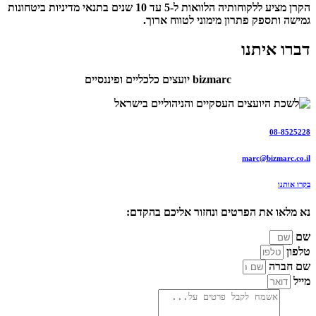
הקרן מציע ללקוחותיה הלוואות ל-5 עד 10 שנים בתנאי מדיניות ביטחונות
גמישה ותספק פתרון מימוני לטווח ארוך.
דברו איתנו
bizmarc יועצים כלכליים ופיננסיים
08-8525228
marc@bizmarc.co.il
בקרו אותנו
נא מלאו את הפרטים ונחזור אליכם בהקדם:
שם
טלפון
שם חברה
מייל