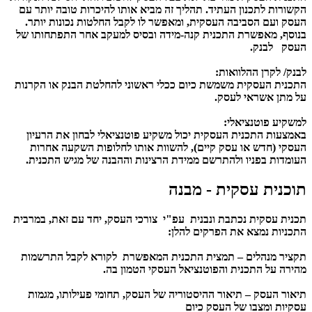
הקשורות לתכנון העתיד. תהליך זה מביא אותו להיכרות טובה יותר עם
העסק ועם הסביבה העסקית, ומאפשר לו לקבל החלטות נכונות יותר.
בנוסף, מאפשרת התכנית קנה-מידה ובסיס למעקב אחר התפתחותו של
העסק לבנק.
לבנק/ לקרן ההלוואות:
התכנית העסקית משמשת כיום ככלי ראשוני להחלטת הבנק או הקרנות
על מתן אשראי לעסק.
למשקיע פוטנציאלי:
באמצעות התכנית העסקית יכול משקיע פוטנציאלי לבחון את הרעיון
העסקי (חדש או עסק קיים), להשוות אותו לחלופות השקעה אחרות
העומדות בפניו ולהתרשם ממידת הרצינות וההבנה של מגיש התכנית.
תוכנית עסקית - מבנה
תכנית עסקית נכתבת ונבנית עפ"י צורכי העסק, יחד עם זאת, במרבית
התכניות נמצא את הפרקים להלן:
תקציר מנהלים
– תמצית התכנית המאפשרת לקורא לקבל התרשמות
מהירה על התכנית והפוטנציאל העסקי הטמון בה.
תיאור העסק
– תיאור ההיסטוריה של העסק, תחומי פעילותו, מגמות
עסקיות ומצבו של העסק כיום