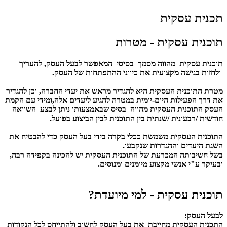
תכנית עסקית
תוכנית עסקית - מטרות
תוכנית עסקית מהווה מסמך בסיסי המאפשר לבעל העסק, להעריך
ולחזות בגישה מקצועית את כיווני ההתפתחות של העסק.
מטרת התוכנית העסקית היא להגדיר מראש את יעדי החברה, וכן להגדיר
את דרך הפעילות היום-יומית במטרה להגיע ליעדים אלה,ומידי עם הקמת
העסק התוכנית העסקית מהווה בסיס שבאמצעותו ניתן לבצע השוואה
חודשית /רבעונית /שנתית בין התוכנית לבין הביצוע בפועל.
התוכנית העסקית משמשת ככלי בקרה בידי בעל העסק כדי להבטיח את
השגת היעדים וההגדרות שנקבעו.
בשל חשיבותה המכרעת של התוכנית העסקית יש להכינה בקפידה רבה,
ובעיקר ע"י אנשי מקצוע מיומנים ומנוסים.
תוכנית עסקית - למי מיועדת?
לבעל העסק:
התכנית העסקית מחייבת את בעל העסק לחשוב ולהתייחס לכל הנקודות