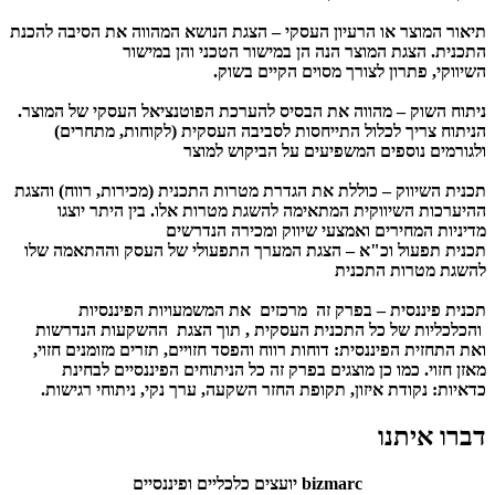
תיאור המוצר או הרעיון העסקי
– הצגת הנושא המהווה את הסיבה להכנת
התכנית. הצגת המוצר הנה הן במישור הטכני והן במישור
השיווקי, פתרון לצורך מסוים הקיים בשוק.
ניתוח השוק
– מהווה את הבסיס להערכת הפוטנציאל העסקי של המוצר.
הניתוח צריך לכלול התייחסות לסביבה העסקית (לקוחות, מתחרים)
ולגורמים נוספים המשפיעים על הביקוש למוצר
תכנית השיווק
– כוללת את הגדרת מטרות התכנית (מכירות, רווח) והצגת
ההיערכות השיווקית המתאימה להשגת מטרות אלו. בין היתר יוצגו
מדיניות המחירים ואמצעי שיווק ומכירה הנדרשים
תכנית תפעול וכ"א – הצגת המערך התפעולי של העסק וההתאמה שלו
להשגת מטרות התכנית
תכנית פיננסית
– בפרק זה מרכזים את המשמעויות הפיננסיות
והכלכליות של כל התכנית העסקית , תוך הצגת ההשקעות הנדרשות
ואת התחזית הפיננסית: דוחות רווח והפסד חזויים, תזרים מזומנים חזוי,
מאזן חזוי. כמו כן מוצגים בפרק זה כל הניתוחים הפיננסיים לבחינת
כדאיות: נקודת איזון, תקופת החזר השקעה, ערך נקי, ניתוחי רגישות.
דברו איתנו
bizmarc יועצים כלכליים ופיננסיים