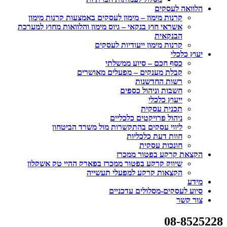
הלוואה לעסקים
קרנות מימון – מימון לעסקים באמצעות קרנות מימון
אשראי חוץ בנקאי – גיוס מימון והלוואות מחוץ למערכת
הבנקאית
קרנות מימון ייעודיות לעסקים
יעוץ כלכלי
כסף חכם – סיוע ממשלתי
קבלת מענקים – מפעלים מאושרים
רשות החדשנות
חשבות וניהול כספים
ייעוץ כלכלי
תכנית עסקית
ניהול פרויקטים כלכליים
ליווי עסקים בהתקשרות מול משרד הביטחון
חוות דעת כלכליות
חונכות עסקית
הקצאת קרקע בפטור ממכרז
שיווק קרקע בפטור ממכרז בפארק ההיי טק אשקלון
הקצאות קרקע למפעלי תעשייה
מידע
סיוע לעסקים-מסלולים עדכניים
צור קשר
08-8525228