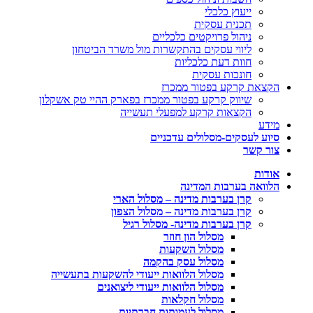
ייעוץ כלכלי
תכנית עסקית
ניהול פרויקטים כלכליים
ליווי עסקים בהתקשרות מול משרד הביטחון
חוות דעת כלכליות
חונכות עסקית
הקצאת קרקע בפטור ממכרז
שיווק קרקע בפטור ממכרז בפארק ההיי טק אשקלון
הקצאות קרקע למפעלי תעשייה
מידע
סיוע לעסקים-מסלולים עדכניים
צור קשר
אודות
הלוואה בערבות המדינה
קרן בערבות מדינה – מסלול הארי
קרן בערבות מדינה – מסלול הצפון
קרן בערבות מדינה- מסלול רגיל
מסלול הון חוזר
מסלול השקעות
מסלול עסק בהקמה
מסלול הלוואות ייעודי להשקעות בתעשייה
מסלול הלוואות ייעודי ליצואנים
מסלול חקלאות
מסלול לעמותות חברתיות