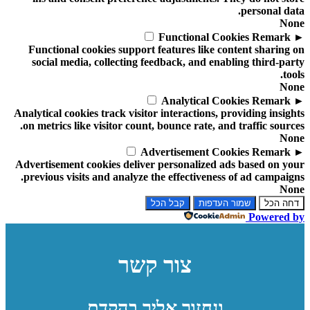
personal data.
None
Functional Cookies
Remark
►
Functional cookies support features like content sharing on
social media, collecting feedback, and enabling third-party
tools.
None
Analytical Cookies
Remark
►
Analytical cookies track visitor interactions, providing insights
on metrics like visitor count, bounce rate, and traffic sources.
None
Advertisement Cookies
Remark
►
Advertisement cookies deliver personalized ads based on your
previous visits and analyze the effectiveness of ad campaigns.
None
דחה הכל
שמור העדפות
קבל הכל
Powered by
צור קשר
ונחזור אליך בהקדם