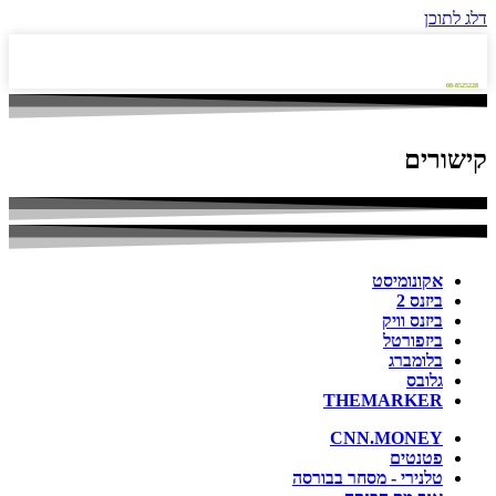
דלג לתוכן
08-8525228
קישורים
אקונומיסט
ביזנס 2
ביזנס וויק
ביזפורטל
בלומברג
גלובס
THEMARKER
CNN.MONEY
פטנטים
טלנירי - מסחר בבורסה