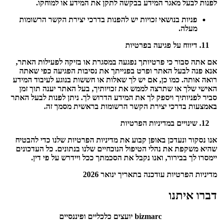
לפנות לבעל מאגר המידע בבקשה לתקן את המידע או למוחקו.
פניות בנושאי זכויות יש להפנות בדרכי יצירת הקשר הרשומות
מעלה.
דיווח על פגיעה בפרטיות
אם אתה סבור כי פרטיותך נפגעה במסגרת או בזיקה לפעילות האתר,
אנא פנה לבעל האתר ופרט בפנייתך את נסיבות הפגיעה כפי שאתה
רואה אותה. כמו כן, אם יש לך שאלות או חששות בנוגע לעיבוד המידע
האישי שלך או שתרצה לממש את זכויותיך, בעל האתר יענה תוך זמן
סביר לפניותיך ויספק לך את המידע הדרוש לך. ניתן לפנות לבעל האתר
באמצעות בדרכי יצירת הקשר הרשומות בראשית מסמך זה.
שינויים במדיניות הפרטיות
אנו נסקור ונעדכן באופן קבוע את מדיניות הפרטיות שלנו כדי להבטיח
שהיא משקפת את נהלי הטיפול הנוכחיים שלנו בנתונים. כל העדכונים
יימסרו לך בבירור, ואנו נקבל את הסכמתך ככל ויידרש על פי דין.
מדיניות הפרטיות עודכנה בתאריך ינואר 2026
דברו איתנו
bizmarc יועצים כלכליים ופיננסיים