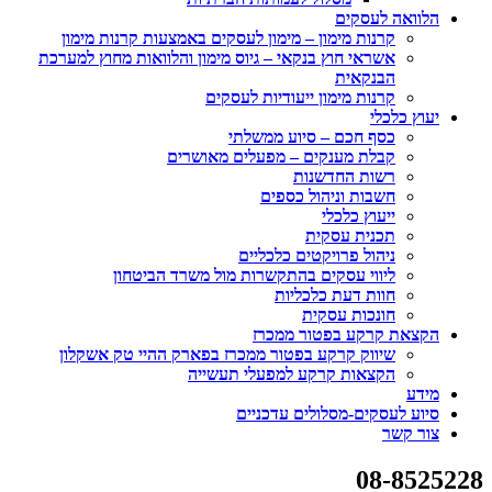
הלוואה לעסקים
קרנות מימון – מימון לעסקים באמצעות קרנות מימון
אשראי חוץ בנקאי – גיוס מימון והלוואות מחוץ למערכת
הבנקאית
קרנות מימון ייעודיות לעסקים
יעוץ כלכלי
כסף חכם – סיוע ממשלתי
קבלת מענקים – מפעלים מאושרים
רשות החדשנות
חשבות וניהול כספים
ייעוץ כלכלי
תכנית עסקית
ניהול פרויקטים כלכליים
ליווי עסקים בהתקשרות מול משרד הביטחון
חוות דעת כלכליות
חונכות עסקית
הקצאת קרקע בפטור ממכרז
שיווק קרקע בפטור ממכרז בפארק ההיי טק אשקלון
הקצאות קרקע למפעלי תעשייה
מידע
סיוע לעסקים-מסלולים עדכניים
צור קשר
08-8525228