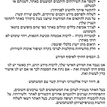
לשפר את השירותים והתכנים המוצעים באתר, לשנותם או
לבטלם;
לתקשר איתך ולהשיב לפניותיך;
לשלוח ולפרסם מידע ותכנים שיווקיים, ולשם יצירת קשר;
על מנת להתאים את המודעות שיוצגו בעת ביקורך באתר לתחומי
העניין שלך;
לצורך אכיפת כללים ונהלים באתר כפי שהם מופיעים בתנאי
השימוש;
למטרות בקרה – לרבות אבטחה ומניעת הונאות, זיהוי שימוש לא
חוקי באתר;
תיאום מתן ייעוץ כלכלי ופיננסי;
חלק מהשיחות מוקלטות לצרכי בקרה ושיפור איכות השירות;
הבסיס החוקי לאיסוף המידע
אנו נעבד את המידע האישי שלך, לרבות מידע רגיש, רק כאשר יש לנו
בסיס חוקי לעשות זאת – אם נתת את הסכמת לכך או אם יש לנו אישור
כדין לעשות זאת.
דיוור ישיר אלקטרוני ויצירת קשר עם המשתמש
בעל האתר מעוניין לעדכן את המשתמשים לגבי עדכונים חשובים,
התפתחויות ועניינים רלוונטיים אחרים הקשורים לאתר ולשירותיו. על
מנת להבטיח תקשורת רציפה ומעודכנת, בעל האתר רשאי לשלוח
הודעות (נוטיפיקציות) למשתמשים.