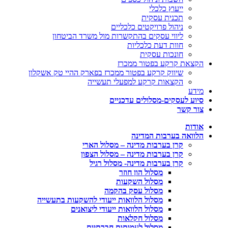
ייעוץ כלכלי
תכנית עסקית
ניהול פרויקטים כלכליים
ליווי עסקים בהתקשרות מול משרד הביטחון
חוות דעת כלכליות
חונכות עסקית
הקצאת קרקע בפטור ממכרז
שיווק קרקע בפטור ממכרז בפארק ההיי טק אשקלון
הקצאות קרקע למפעלי תעשייה
מידע
סיוע לעסקים-מסלולים עדכניים
צור קשר
אודות
הלוואה בערבות המדינה
קרן בערבות מדינה – מסלול הארי
קרן בערבות מדינה – מסלול הצפון
קרן בערבות מדינה- מסלול רגיל
מסלול הון חוזר
מסלול השקעות
מסלול עסק בהקמה
מסלול הלוואות ייעודי להשקעות בתעשייה
מסלול הלוואות ייעודי ליצואנים
מסלול חקלאות
מסלול לעמותות חברתיות