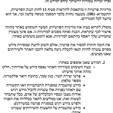
ואילו זכויות עומדות לרשותך ביחס למידע זה.
מדיניות פרטיות זו מותאמת להוראות סעיף 11 לחוק הגנת הפרטיות,
התשמ״א–1981. מטעמי נוחות בלבד המסמך מנוסח בלשון זכר, אך הוא
מיועד לכל המגדרים.
מומלץ לקרוא בעיון את מדיניות הפרטיות; המשך השימוש באתר מהווה
אישור לכך שקראת, הבנת ואתה מסכים למדיניות זו. אם אינך מעוניין
שהמידע שלך ייאסף בהתאם למדיניות, אנא הימנע משימוש באתר.
אין חובה חוקית למסור את פרטיך, אולם חשוב לדעת שמסירת מידע
מסוים עשויה להיות תנאי לקבלת גישה מלאה לתכני האתר ולשירותים
שאנו מציעים.
המידע שאנו אוספים באתר:
בעת השימוש בשירותי האתר נאסף מידע על אודותיך, חלקו
מזהה אותך אישית:
פרטי יצירת קשר, כגון שמך, כתובת דואר אלקטרוני,
מספר טלפון;
מידע שהעברת במסגרת התכתבויות ו/או תקשורת
עם האתר (
פניות אלו עשויות להכיל מידע רגיש
אודות מצבו ונכסיו הכלכליים של אדם, ככל שתבחר
לעשות זאת. אנו ממליצים לתאר בכלליות את הפניה
ולפרט מידע רגיש במסגרת פגישה במשרדנו
);
מידע שהעברת על ההצעות והשירותים שעניינו
אותך;