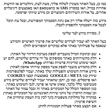
כמו כן, בעל האתר מעוניין לשלוח אליך, מעת לעת, ניוזלטרים או הודעות
אחרות במייל, ו/או במסרון SMS או בוואטסאפ ו/או באמצעים דיגיטליים
אחרים, על אודות השירותים והמוצרים וכן מידע שיווקי ופרסומי.
מידע כזה יישלח אליך רק אם נתת הסכמתך המפורשת, ובכל עת תוכל
לבטל את הסכמתך ולהפסיק לקבלו.
מסירת מידע לצד שלישי
בעל האתר לא יעביר לצדדים שלישיים את פרטיך האישיים והמידע
שנאסף על פעילותך באתר אלא במקרים המפורטים להלן:
שם וכתובת המייל מועברים לספק מערכת הדיוור של האתר;
חלק מהשירותים באתר מסופקים על ידי צדדים שלישיים, להם יש
תנאי שימוש ומדיניות פרטיות נפרדת: WhatsApp;
חלק מהמידע מועבר לספק אשר מספק שירותי אחסון לאתר;
מידע אודות השימוש והפעילות שלך באתר, יעבור לפלטפורמות
שיווק כגון META ו-GOOGLE באמצעות קבצי COOKIES
ו/או פיקסלים. כמו כן, יתכן שהאתר יעביר לצדדים שלישיים מידע
סטטיסטי כללי בלבד, שאינו אישי או פרטי, לגבי השימוש באתר,
כגון המספר הכולל של המבקרים באתר זה ובכל עמוד של האתר
וכן שמות הדומיין של נותני שירות האינטרנט של המבקרים באתר;
במקרה של מחלוקת משפטית בינך לבין בית העסק שתחייב את
חשיפת פרטיך;
אם תבצע באתר פעולות המנוגדות לחוק;