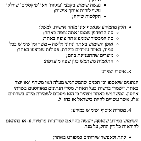
נעשה שימוש בקבצי 'עוגיות' ו/או 'פיקסלים' שחלקו
עשוי לזהות אותך אישית;
הקלטות שיחה;
חלק מהמידע שנאסף אינו מזהה אישית, למשל:
סוג הדפדפן שממנו אתה צופה באתר;
סוג המכשיר שממנו אתה צופה באתר;
אופן השימוש באתר ונתוני גלישה – משך זמן שימוש בכל
עמוד, באיזה עמודים ביקרת, פעולות שבוצעו באתר;
מוצרים שהתעניינת בהם;
התאמות משתמש כגון שפה מועדפת;
איסוף המידע
הנתונים שיאספו וכן תכנים שהמשתמש מעלה ו/או משתף ו/או יוצר
באתר, יישמרו ברשות בעל האתר. מסדי הנתונים מאוחסנים בשרתי
אחסון. המשתמש באתר מצהיר כי הוא מסכים לשמירת מידע בשרתים
אלו, אשר עשויים להיות בישראל או בחו"ל.
מטרות איסוף ושימוש במידע:
השימוש במידע שנאסף, ייעשה בהתאם למדיניות פרטיות זו, או בהתאם
להוראות כל דין החל, על מנת –
לתת ולאפשר שירותים כמפורט באתר;