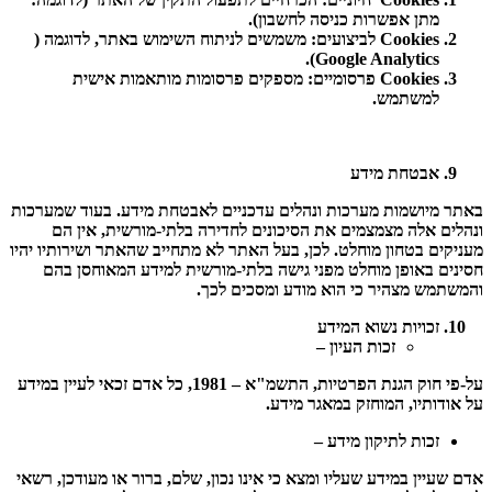
מתן אפשרות כניסה לחשבון).
Cookies
לביצועים
: משמשים לניתוח השימוש באתר, לדוגמה (
Google Analytics).
Cookies
פרסומיים
: מספקים פרסומות מותאמות אישית
למשתמש.
אבטחת מידע
באתר מיושמות מערכות ונהלים עדכניים לאבטחת מידע. בעוד שמערכות
ונהלים אלה מצמצמים את הסיכונים לחדירה בלתי-מורשית, אין הם
מעניקים בטחון מוחלט. לכן, בעל האתר לא מתחייב שהאתר ושירותיו יהיו
חסינים באופן מוחלט מפני גישה בלתי-מורשית למידע המאוחסן בהם
והמשתמש מצהיר כי הוא מודע ומסכים לכך.
זכויות נשוא המידע
זכות העיון –
על-פי חוק הגנת הפרטיות, התשמ"א – 1981, כל אדם זכאי לעיין במידע
על אודותיו, המוחזק במאגר מידע.
זכות לתיקון מידע –
אדם שעיין במידע שעליו ומצא כי אינו נכון, שלם, ברור או מעודכן, רשאי