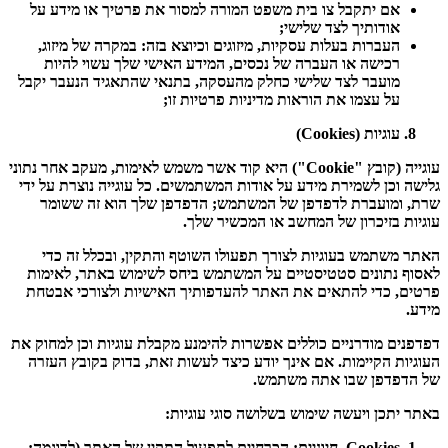
אם יתקבל צו בית משפט המורה למסור את פרטיך או מידע על
אודותיך לצד שלישי;
העברות בעלות עסקיות, מיזוגים וכיוצא בזה: במקרה של מיזוג,
רכישה או העברה של נכסים, המידע האישי שלך עשוי להיות
מועבר לצד שלישי כחלק מהעסקה, בתנאי שהתאגיד הנעבר יקבל
על עצמו את הוראות מדיניות פרטיות זו;
עוגיות (
Cookies
)
עוגייה (קובץ "
Cookie
") היא קוד אשר משמש לאימות, מעקב אחר נתוני
גלישה וכן לשמירת מידע על אודות המשתמשים. כל עוגייה נוצרת על ידי
שרת, ומועברת לדפדפן של המשתמש; הדפדפן שלך הוא זה ששומר
עוגיות בזיכרון של המחשב או המכשיר שלך.
האתר משתמש בעוגיות לצורך תפעולו השוטף והתקין, ובכלל זה כדי
לאסוף נתונים סטטיסטיים על המשתמש ביחס לשימוש באתר, לאימות
פרטים, כדי להתאים את האתר להעדפותיך האישיות ולצורכי אבטחת
מידע.
דפדפנים מודרניים כוללים אפשרות להימנע מקבלת עוגיות וכן למחוק את
העוגיות הקיימות. אם אינך יודע כיצד לעשות זאת, בדוק בקובץ העזרה
של הדפדפן שבו אתה משתמש.
באתר יתכן ויעשה שימוש בשלושה סוגי עוגיות:
Cookies
חיוניים
: הכרחיים לתפעול התקין של האתר (לדוגמה: