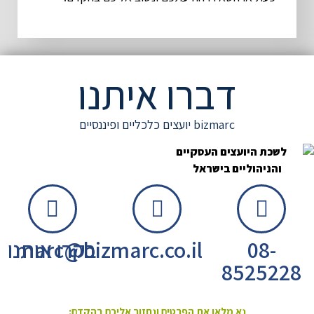
דברו איתנו
bizmarc יועצים כלכליים ופיננסיים
08-
marc@bizmarc.co.il
בקרו אותנו
8525228
נא מלאו את הפרטים ונחזור אליכם בהקדם: