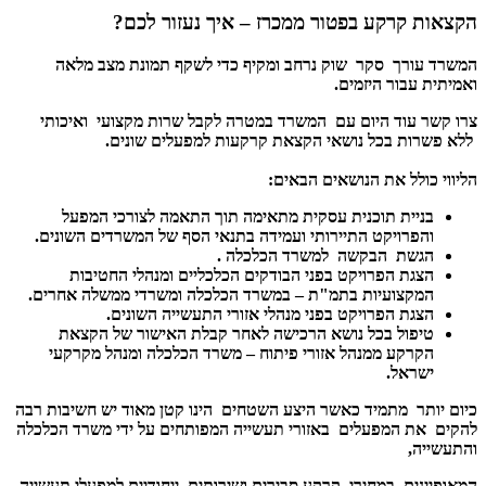
הקצאות קרקע בפטור ממכרז – איך נעזור לכם?
המשרד עורך סקר שוק נרחב ומקיף כדי לשקף תמונת מצב מלאה
ואמיתית עבור היזמים.
צרו קשר עוד היום עם המשרד במטרה לקבל שרות מקצועי ואיכותי
ללא פשרות בכל נושאי הקצאת קרקעות למפעלים שונים.
הליווי כולל את הנושאים הבאים:
בניית תוכנית עסקית מתאימה תוך התאמה לצורכי המפעל
והפרויקט התיירותי ועמידה בתנאי הסף של המשרדים השונים.
הגשת הבקשה למשרד הכלכלה .
הצגת הפרויקט בפני הבודקים הכלכליים ומנהלי החטיבות
המקצועיות בתמ"ת – במשרד הכלכלה ומשרדי ממשלה אחרים.
הצגת הפרויקט בפני מנהלי אזורי התעשייה השונים.
טיפול בכל נושא הרכישה לאחר קבלת האישור של הקצאת
הקרקע ממנהל אזורי פיתוח – משרד הכלכלה ומנהל מקרקעי
ישראל.
כיום יותר מתמיד כאשר היצע השטחים הינו קטן מאוד יש חשיבות רבה
להקים את המפעלים באזורי תעשייה המפותחים על ידי משרד הכלכלה
והתעשייה,
המאופיינים במחירי קרקע סבירים ושירותים ייחודיים למפעלי תעשייה