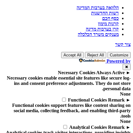
הלוואה בערבות המדינה
רשות החדשנות
כסף חכם
קרנות מימון
קרן בערבות מדינה
מענקים משרד הכלכלה
צור קשר
Accept All
Reject All
Customize
Powered by
✖
Necessary Cookies
Always Active
►
Necessary cookies enable essential site features like secure log-
ins and consent preference adjustments. They do not store
personal data.
None
Functional Cookies
Remark
►
Functional cookies support features like content sharing on
social media, collecting feedback, and enabling third-party
tools.
None
Analytical Cookies
Remark
►
Analytical cookies track visitor interactions, providing insights