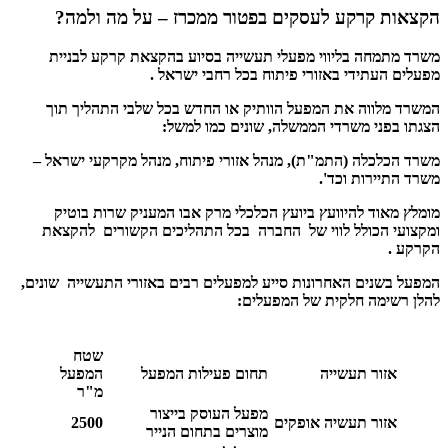
הקצאות קרקע לעסקים בפטור ממכרז – על מה ולמה?
משרד מתמחה בליווי מפעלי תעשייה בסיוע בהקצאת קרקע לבניית
מפעלים העתידי באזורי פיתוח בכל רחבי ישראל .
המשרד מלווה את המפעל הוותיק או החדש בכל שלבי התהליך תוך
הצגתו בפני משרדי הממשלה, שונים כמו למשל:
משרד הכלכלה (התמ"ת), מנהל אזורי פיתוח, מנהל מקרקעי ישראל –
משרד התיירות וכד'.
מומלץ מאוד להיוועץ ביועץ הכלכלי מרק אבו המעניק שרות בוטיק
ומקצועי הכולל לווי של החברה בכל התהליכים הקשורים להקצאת
הקרקע .
המפעל בשנים האחרונות סייע למפעלים רבים באזורי התעשייה שונים,
להלן רשימה חלקית של המפעלים:
שטח
אזור תעשייה
תחום פעילות המפעל
המפעל
מ"ר
מפעל העוסק בייצור
אזור תעשיה אופקים
2500
מוצרים בתחום הנייר