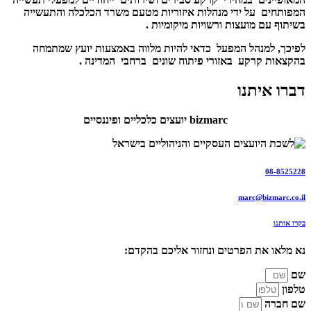
המפותחים על ידי מנהלות איזוריות מטעם משרד הכלכלה והתעשייה
בשיתוף עם מועצות ורשויות מיקומיות .
לפיכך, למנהל המפעל כדאי להיות מלווה באמצעות יועץ שמתמחה
בהקצאות קרקע באזורי פיתוח שונים ברחבי המדינה .
דברו איתנו
bizmarc יועצים כלכליים ופיננסיים
08-8525228
marc@bizmarc.co.il
בקרו אותנו
נא מלאו את הפרטים ונחזור אליכם בהקדם:
שם
טלפון
שם חברה