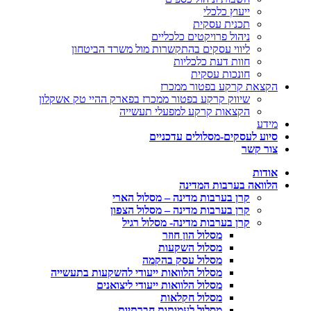
ייעוץ כלכלי
תכנית עסקית
ניהול פרויקטים כלכליים
ליווי עסקים בהתקשרות מול משרד הביטחון
חוות דעת כלכליות
חונכות עסקית
הקצאת קרקע בפטור ממכרז
שיווק קרקע בפטור ממכרז בפארק ההיי טק אשקלון
הקצאות קרקע למפעלי תעשייה
מידע
סיוע לעסקים-מסלולים עדכניים
צור קשר
אודות
הלוואה בערבות המדינה
קרן בערבות מדינה – מסלול הארי
קרן בערבות מדינה – מסלול הצפון
קרן בערבות מדינה- מסלול רגיל
מסלול הון חוזר
מסלול השקעות
מסלול עסק בהקמה
מסלול הלוואות ייעודי להשקעות בתעשייה
מסלול הלוואות ייעודי ליצואנים
מסלול חקלאות
מסלול לעמותות חברתיות