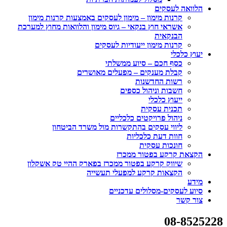
הלוואה לעסקים
קרנות מימון – מימון לעסקים באמצעות קרנות מימון
אשראי חוץ בנקאי – גיוס מימון והלוואות מחוץ למערכת
הבנקאית
קרנות מימון ייעודיות לעסקים
יעוץ כלכלי
כסף חכם – סיוע ממשלתי
קבלת מענקים – מפעלים מאושרים
רשות החדשנות
חשבות וניהול כספים
ייעוץ כלכלי
תכנית עסקית
ניהול פרויקטים כלכליים
ליווי עסקים בהתקשרות מול משרד הביטחון
חוות דעת כלכליות
חונכות עסקית
הקצאת קרקע בפטור ממכרז
שיווק קרקע בפטור ממכרז בפארק ההיי טק אשקלון
הקצאות קרקע למפעלי תעשייה
מידע
סיוע לעסקים-מסלולים עדכניים
צור קשר
08-8525228