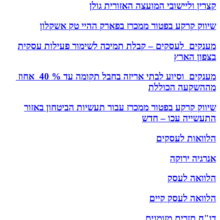
קצרין וליישובי המועצה האזורית גולן
שיווק קרקע בפטור ממכרז בפארק ההיי טק אשקלון
מענקים לעסקים – קבלת תמיכה לשימור פעילות עסקית
בצפון הארץ
מענקים וסיוע לבתי אריזה בחבל תקומה עד % 40 אחוז
מההשקעה הכוללת
שיווק קרקע בפטור ממכרז עבור תעשיות הביטחון באזור
התעשייה עכו – חדש
הלוואות לעסקים
אנרגיה ירוקה
הלוואה לעסק
הלוואה לעסק קיים
דו"ח תזרים מזומנים