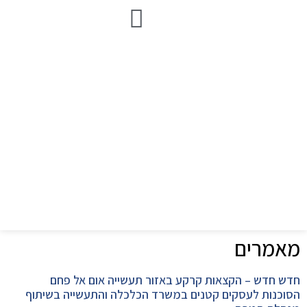
הלוואה בערבות המדינה
סיוע לעסקים-מסלולים עדכניים
הקצאת קרקע בפטור ממכרז
מאמרים
חדש חדש – הקצאות קרקע באזור תעשייה אום אל פחם
הסוכנות לעסקים קטנים במשרד הכלכלה והתעשייה בשיתוף