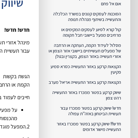
שיווק
אום אל פחם
הסוכנות לעסקים קטנים במשרד הכלכלה
והתעשייה בשיתוף מנהלת תנופה
חדש! חדש!
קול קורא לסיוע לעסקים המקימים או
מרחיבים מפעל ביישובי חבל תקומה
מינהל אזורי ת
מסלול לעידוד הקמה, העתקה או הרחבה
עבור תעשיית הב
של מפעלים תעשייתיים ביישובי אזור הצפון או
אזורי תעשייה באזור הצפון, בקצרין ובגולן
הקצאות קרקע באזור התעשייה כסרא סמיע
פקיעין
הגשת בקשות 
הקצאות קרקע באזור התעשייה אריאל מערב
הקמת או הרחבת
שיווק קרקע בפטור ממכרז באזור התעשייה
חייבים לעמוד ב
רהט צפון
חדש! שיווק קרקע בפטור ממכרז עבור
תעשיית הביטחון באזה"ת עפולה
מהכנסותי
חדש!!! שיווק קרקע בפטור ממכרז באזור
2.המפעל מוגדר כ"מפעל שתחום עיסוקו תעשייה או מלאכה" בהתאם למפורט ב
התעשייה מישור אדומים