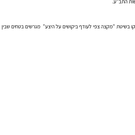
בשיטת "מקצה צפי לעודף ביקושים על היצע" מגרשים בטחים שבין 6 דונם ל 15 דונם .