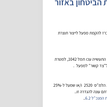
 הביטחון באזור
רז להקמת מפעל לייצור תוצרת
עבור מקרקעין באזור התעשייה עכו תמל 1042, למטרת
ל"צד קשור" למפעל .
על מפעל לייצור תוצרת עבור תעשיית הביטחון – מפעל שפעילותו מסווגת בסיווג הלמ"ס 2520 ו/או שמעל ל-25%
ם עונה להגדרה זו..
המנכ"ל 6.2
..