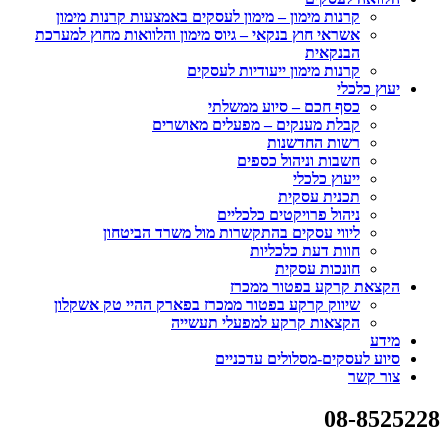
קרנות מימון – מימון לעסקים באמצעות קרנות מימון
אשראי חוץ בנקאי – גיוס מימון והלוואות מחוץ למערכת
הבנקאית
קרנות מימון ייעודיות לעסקים
יעוץ כלכלי
כסף חכם – סיוע ממשלתי
קבלת מענקים – מפעלים מאושרים
רשות החדשנות
חשבות וניהול כספים
ייעוץ כלכלי
תכנית עסקית
ניהול פרויקטים כלכליים
ליווי עסקים בהתקשרות מול משרד הביטחון
חוות דעת כלכליות
חונכות עסקית
הקצאת קרקע בפטור ממכרז
שיווק קרקע בפטור ממכרז בפארק ההיי טק אשקלון
הקצאות קרקע למפעלי תעשייה
מידע
סיוע לעסקים-מסלולים עדכניים
צור קשר
08-8525228