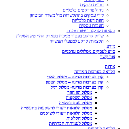
תכנית עסקית
ניהול פרויקטים כלכליים
ליווי עסקים בהתקשרות מול משרד הביטחון
חוות דעת כלכליות
חונכות עסקית
הקצאת קרקע בפטור ממכרז
שיווק קרקע בפטור ממכרז בפארק ההיי טק אשקלון
הקצאות קרקע למפעלי תעשייה
מידע
סיוע לעסקים-מסלולים עדכניים
צור קשר
אודות
הלוואה בערבות המדינה
קרן בערבות מדינה – מסלול הארי
קרן בערבות מדינה – מסלול הצפון
קרן בערבות מדינה- מסלול רגיל
מסלול הון חוזר
מסלול השקעות
מסלול עסק בהקמה
מסלול הלוואות ייעודי להשקעות בתעשייה
מסלול הלוואות ייעודי ליצואנים
מסלול חקלאות
מסלול לעמותות חברתיות
הלוואה לעסקים